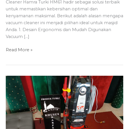
Cleaner Hamra Turki HM61 hadir sebagai solusi terbaik
untuk memastikan kebersihan optimal dan
kenyamanan maksimal. Berikut adalah alasan mengapa
vacuum cleaner ini menjadi pilihan ideal untuk masjid
Anda. 1. Desain Ergonomis dan Mudah Digunakan
Vacuum […]
Kebersihan
Read More »
Optimal,
Kenyamanan
Maksimal
dengan
Vacuum
Cleaner
Hamra
Turki
HM61