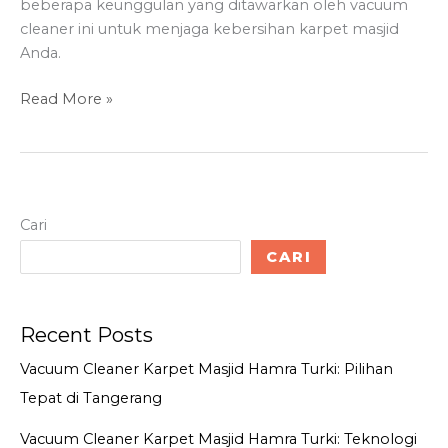
beberapa keunggulan yang ditawarkan oleh vacuum
cleaner ini untuk menjaga kebersihan karpet masjid
Anda.
Keunggulan
Read More »
Vacuum
Cleaner
Hamra
Turki
HM61
Cari
untuk
CARI
Karpet
Masjid
Recent Posts
Vacuum Cleaner Karpet Masjid Hamra Turki: Pilihan
Tepat di Tangerang
Vacuum Cleaner Karpet Masjid Hamra Turki: Teknologi