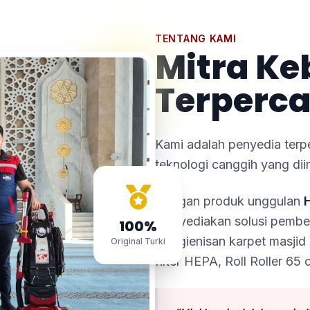
TENTANG KAMI
Mitra Ke
Terperca
Kami adalah penyedia terp
teknologi canggih yang dii
Dengan produk unggulan
menyediakan solusi pember
100%
kehigienisan karpet masjid 
Original Turki
filter HEPA, Roll Roller 65