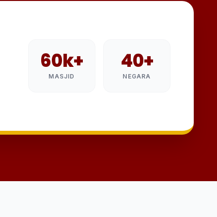
60k+
40+
MASJID
NEGARA