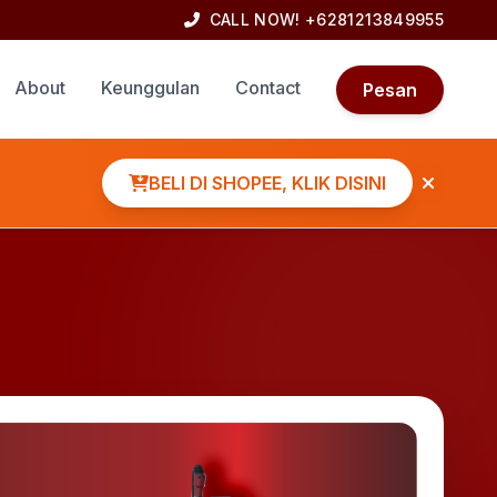
CALL NOW! +6281213849955
About
Keunggulan
Contact
Pesan
BELI DI SHOPEE, KLIK DISINI