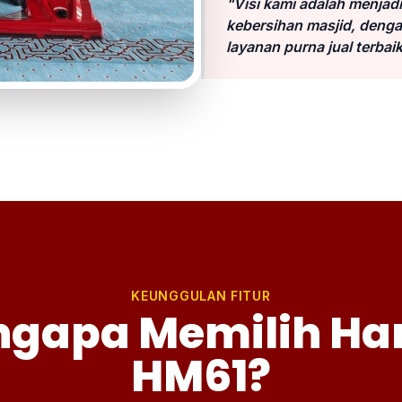
"Visi kami adalah menjad
kebersihan masjid, denga
layanan purna jual terbaik
KEUNGGULAN FITUR
gapa Memilih H
HM61?