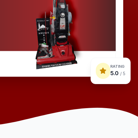
RATING
5.0
/ 5