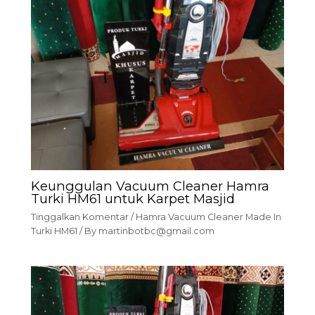
Keunggulan Vacuum Cleaner Hamra
Turki HM61 untuk Karpet Masjid
Tinggalkan Komentar
/
Hamra Vacuum Cleaner Made In
Turki HM61
/ By
martinbotbc@gmail.com