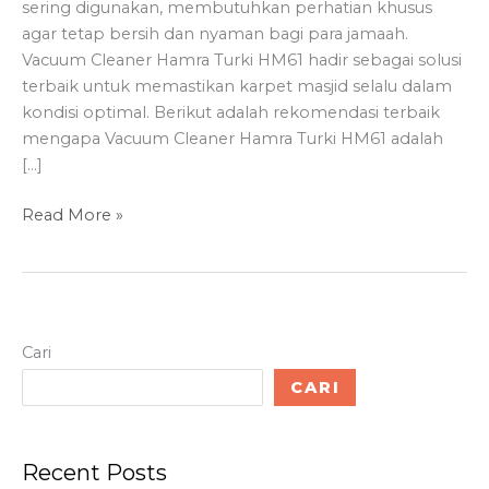
sering digunakan, membutuhkan perhatian khusus
agar tetap bersih dan nyaman bagi para jamaah.
Vacuum Cleaner Hamra Turki HM61 hadir sebagai solusi
terbaik untuk memastikan karpet masjid selalu dalam
kondisi optimal. Berikut adalah rekomendasi terbaik
mengapa Vacuum Cleaner Hamra Turki HM61 adalah
[…]
Rekomendasi
Read More »
Terbaik:
Vacuum
Cleaner
Hamra
Turki
Cari
HM61
CARI
untuk
Karpet
Masjid
Recent Posts