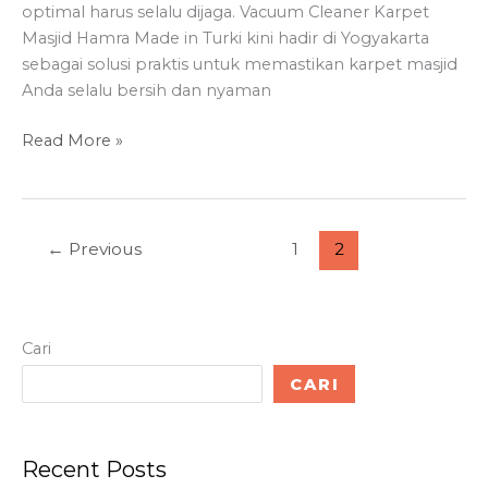
optimal harus selalu dijaga. Vacuum Cleaner Karpet
Masjid Hamra Made in Turki kini hadir di Yogyakarta
sebagai solusi praktis untuk memastikan karpet masjid
Anda selalu bersih dan nyaman
Vacuum
Read More »
Cleaner
Karpet
Masjid
Hamra
←
Previous
1
2
Made
in
Turki:
Solusi
Cari
Praktis
CARI
untuk
Kebersihan
Masjid
Recent Posts
di