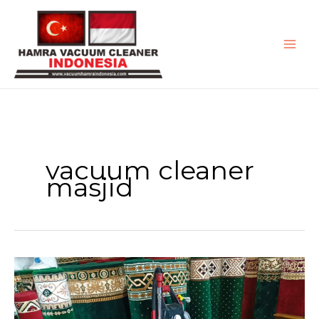
Lewati
ke
konten
vacuum cleaner
masjid