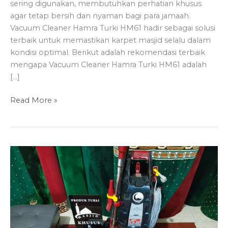
sering digunakan, membutuhkan perhatian khusus
agar tetap bersih dan nyaman bagi para jamaah.
Vacuum Cleaner Hamra Turki HM61 hadir sebagai solusi
terbaik untuk memastikan karpet masjid selalu dalam
kondisi optimal. Berikut adalah rekomendasi terbaik
mengapa Vacuum Cleaner Hamra Turki HM61 adalah
[…]
Rekomendasi
Read More »
Terbaik:
Vacuum
Cleaner
Hamra
Turki
HM61
untuk
Karpet
Masjid